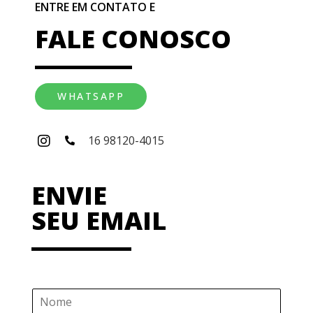
ENTRE EM CONTATO E
FALE CONOSCO
WHATSAPP
16 98120-4015
ENVIE
SEU EMAIL
N
o