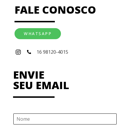
FALE CONOSCO
WHATSAPP
16 98120-4015
ENVIE
SEU EMAIL
N
o
m