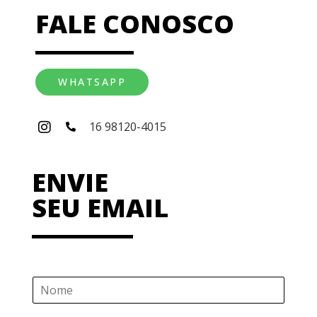
FALE CONOSCO
WHATSAPP
16 98120-4015
ENVIE
SEU EMAIL
N
o
m