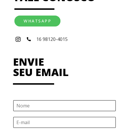
WHATSAPP
16 98120-4015
ENVIE
SEU EMAIL
N
o
m
E
e
-
*