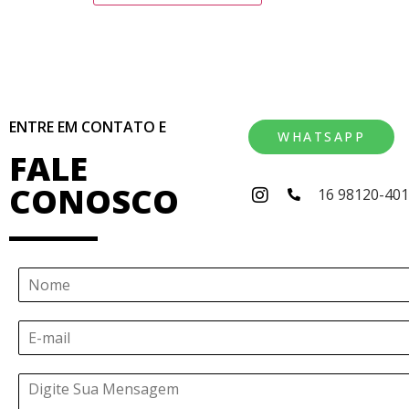
ENTRE EM CONTATO E
WHATSAPP
FALE
CONOSCO
16 98120-40
N
o
m
E
e
-
*
m
Á
a
r
i