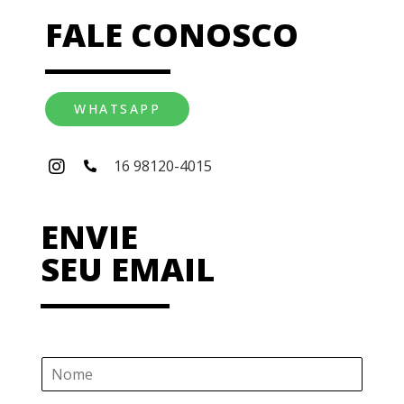
FALE CONOSCO
WHATSAPP
16 98120-4015
ENVIE
SEU EMAIL
N
o
m