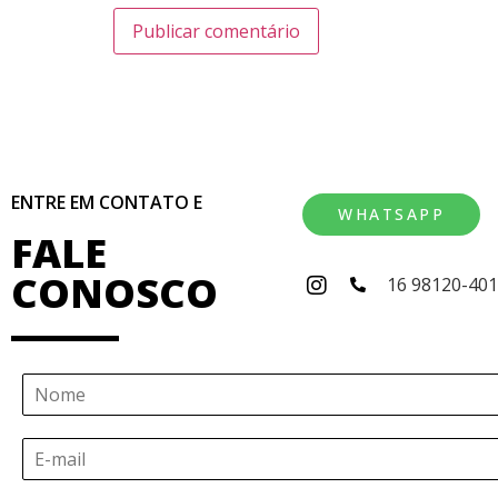
ENTRE EM CONTATO E
WHATSAPP
FALE
CONOSCO
16 98120-40
N
o
m
E
e
-
*
m