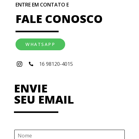
ENTRE EM CONTATO E
FALE CONOSCO
WHATSAPP
16 98120-4015
ENVIE
SEU EMAIL
N
o