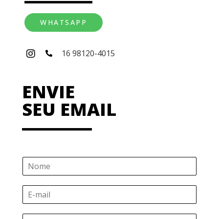
WHATSAPP
16 98120-4015
ENVIE
SEU EMAIL
N
o
m
E
e
-
*
m
Á
a