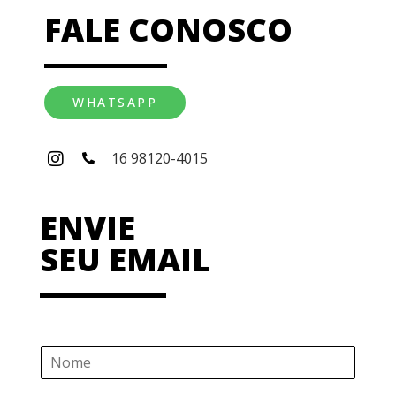
FALE CONOSCO
WHATSAPP
16 98120-4015
ENVIE
SEU EMAIL
N
o
m