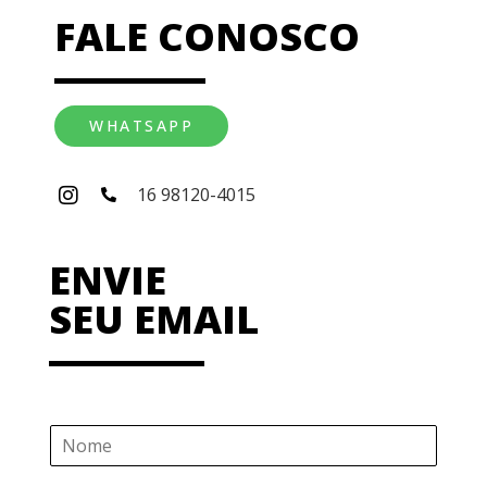
FALE CONOSCO
WHATSAPP
16 98120-4015
ENVIE
SEU EMAIL
N
o
m