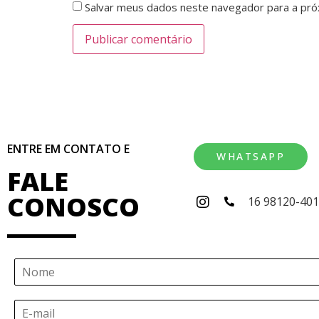
Salvar meus dados neste navegador para a pró
ENTRE EM CONTATO E
WHATSAPP
FALE
CONOSCO
16 98120-40
N
o
m
E
e