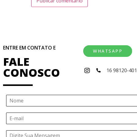
ENTRE EM CONTATO E
WHATSAPP
FALE
CONOSCO
16 98120-40
N
o
m
E
e
-
*
m
Á
a