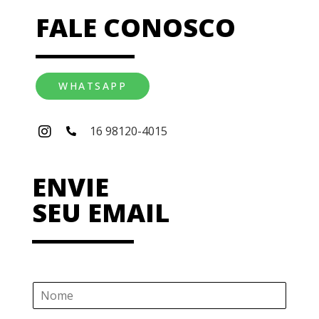
FALE CONOSCO
WHATSAPP
16 98120-4015
ENVIE
SEU EMAIL
N
o
m