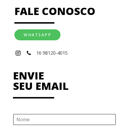
FALE CONOSCO
WHATSAPP
16 98120-4015
ENVIE
SEU EMAIL
N
o
m