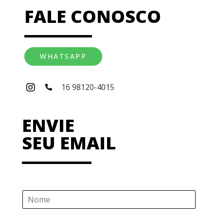
FALE CONOSCO
WHATSAPP
16 98120-4015
ENVIE
SEU EMAIL
N
o
m