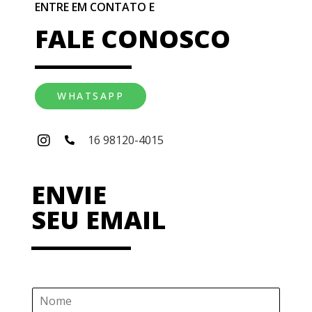
ENTRE EM CONTATO E
FALE CONOSCO
WHATSAPP
16 98120-4015
ENVIE
SEU EMAIL
N
o