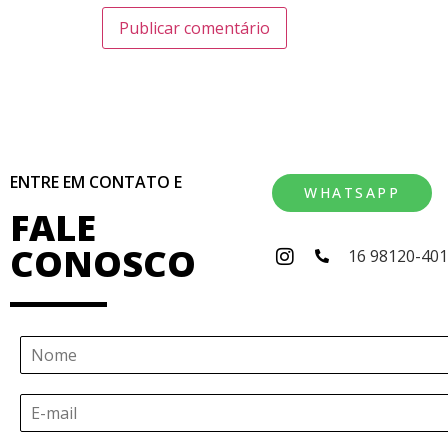
ENTRE EM CONTATO E
WHATSAPP
FALE
CONOSCO
16 98120-40
N
o
m
E
e
-
*
m