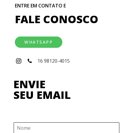
ENTRE EM CONTATO E
FALE CONOSCO
WHATSAPP
16 98120-4015
ENVIE
SEU EMAIL
N
o