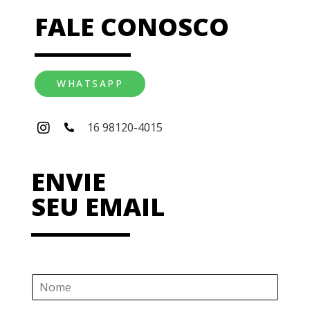
FALE CONOSCO
WHATSAPP
16 98120-4015
ENVIE
SEU EMAIL
N
o
m