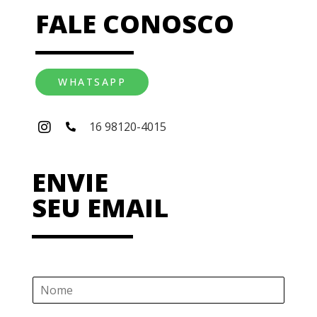
FALE CONOSCO
WHATSAPP
16 98120-4015
ENVIE
SEU EMAIL
N
o
m