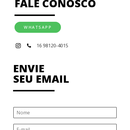
FALE CONOSCO
WHATSAPP
16 98120-4015
ENVIE
SEU EMAIL
N
o
m
E
e