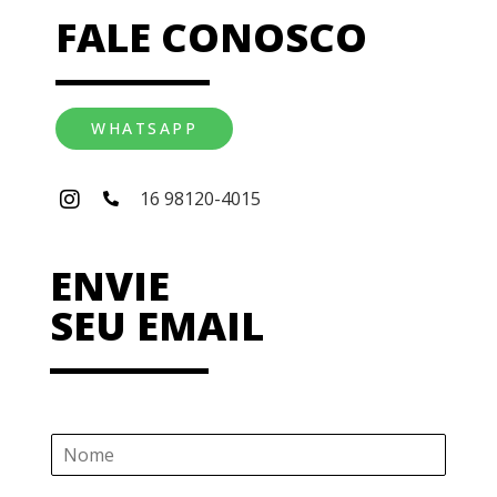
FALE CONOSCO
WHATSAPP
16 98120-4015
ENVIE
SEU EMAIL
N
o
m