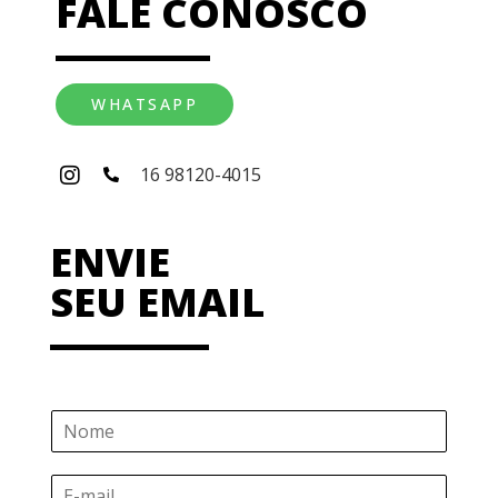
FALE CONOSCO
WHATSAPP
16 98120-4015
ENVIE
SEU EMAIL
N
o
m
E
e