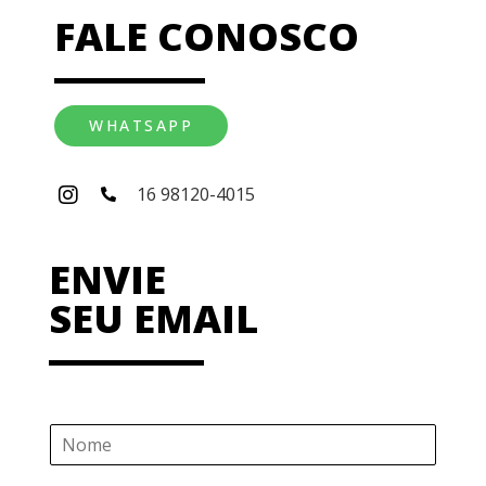
FALE CONOSCO
WHATSAPP
16 98120-4015
ENVIE
SEU EMAIL
N
o
m