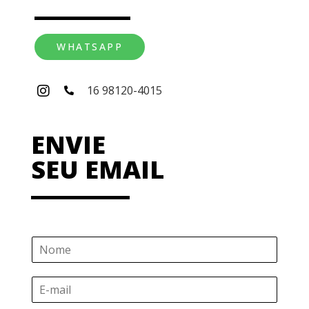
WHATSAPP
16 98120-4015
ENVIE
SEU EMAIL
N
o
m
E
e
-
*