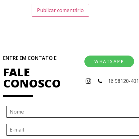
ENTRE EM CONTATO E
WHATSAPP
FALE
CONOSCO
16 98120-40
N
o
m
E
e
-
*
m