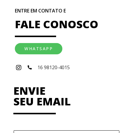
ENTRE EM CONTATO E
FALE CONOSCO
WHATSAPP
16 98120-4015
ENVIE
SEU EMAIL
N