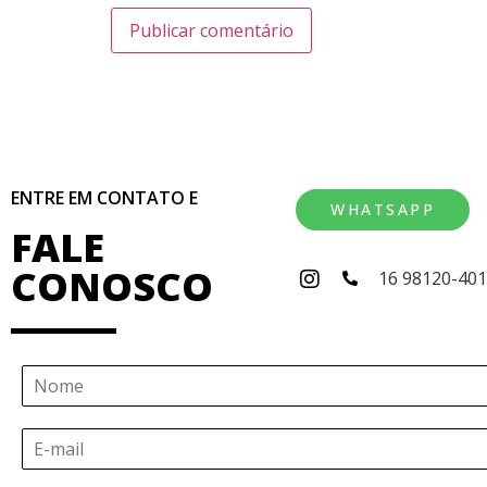
ENTRE EM CONTATO E
WHATSAPP
FALE
CONOSCO
16 98120-40
N
o
m
E
e
-
*
m