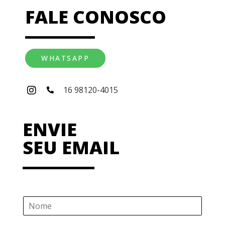
FALE CONOSCO
WHATSAPP
16 98120-4015
ENVIE
SEU EMAIL
N
o
m