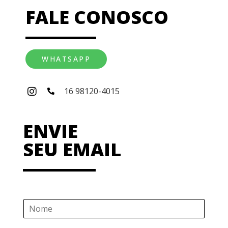
FALE CONOSCO
WHATSAPP
16 98120-4015
ENVIE
SEU EMAIL
N
o
m