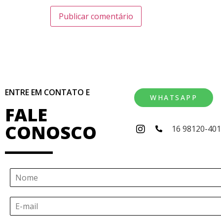
ENTRE EM CONTATO E
WHATSAPP
FALE
CONOSCO
16 98120-40
N
o
m
E
e
-
*
m