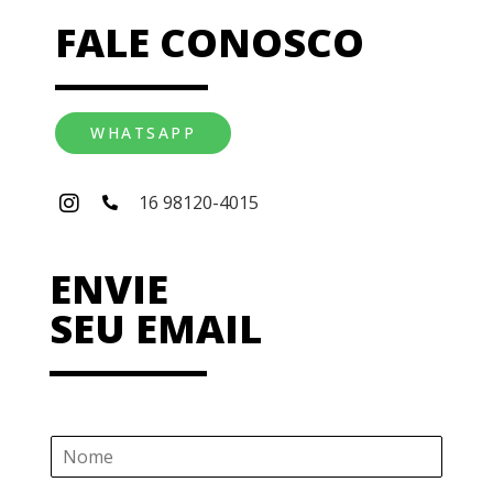
FALE CONOSCO
WHATSAPP
16 98120-4015
ENVIE
SEU EMAIL
N
o
m