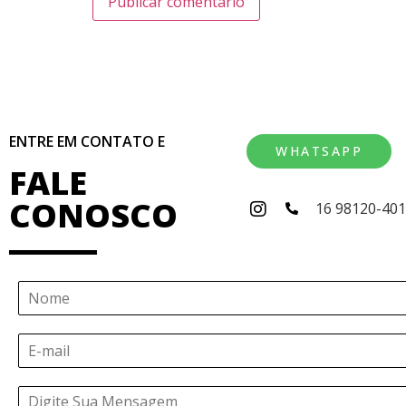
ENTRE EM CONTATO E
WHATSAPP
FALE
CONOSCO
16 98120-40
N
o
m
E
e
-
*
m
Á
a