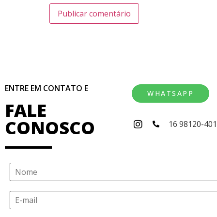
ENTRE EM CONTATO E
WHATSAPP
FALE
CONOSCO
16 98120-40
N
o
m
E
e
-
*
m