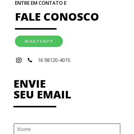
ENTRE EM CONTATO E
FALE CONOSCO
WHATSAPP
16 98120-4015
ENVIE
SEU EMAIL
N
o