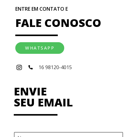
ENTRE EM CONTATO E
FALE CONOSCO
WHATSAPP
16 98120-4015
ENVIE
SEU EMAIL
N