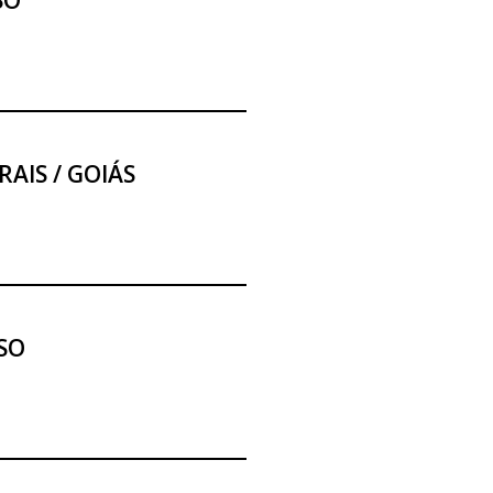
SO
AIS / GOIÁS
SO